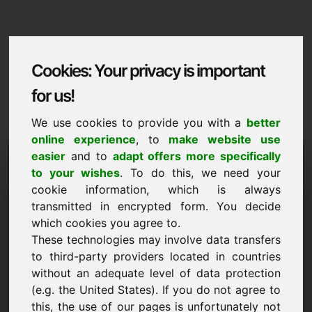
Cookies: Your privacy is important
for us!
We use cookies to provide you with a
better
online experience
, to
make website use
Domaininformation
easier
and to
adapt offers more specifically
to your wishes
. To do this, we need your
Domaininformation | Catala
cookie information, which is always
transmitted in encrypted form. You decide
Preu preferent: 3.500,00 Euro (sense IVA)
which cookies you agree to.
These technologies may involve data transfers
NOU
Una selecció de dominis addicionals a Find-Your-
to third-party providers located in countries
Domain.eu
without an adequate level of data protection
descobreix ara ->
(e.g. the United States). If you do not agree to
this, the use of our pages is unfortunately not