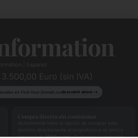
nformation
ormation | Espanol
 3.500,00 Euro (sin IVA)
cionales en Find-Your-Domain.eu
descubrir ahora ->
Compra directa sin comisiones
Actualmente tiene la opción de comprar este
dominio directamente al propietario a un precio
especial de
3500 euros
. Al eliminar la comisión