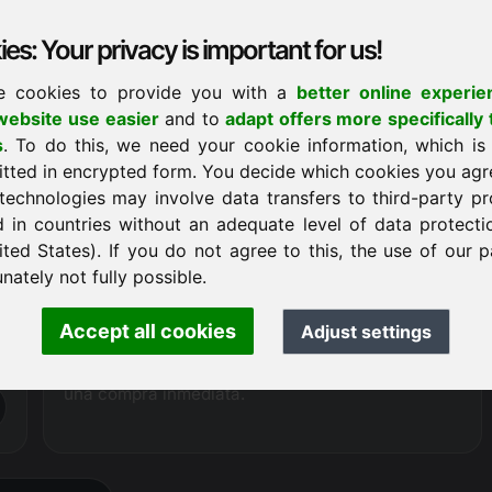
de agencia, actualmente podemos ofrecer el
dominio hannah.eu
entre un 20 y un 30 % más
es: Your privacy is important for us!
barato
que nuestros socios comerciales.
e cookies to provide you with a
better online experie
ebsite use easier
and to
adapt offers more specifically 
Solicitud de compra
s
. To do this, we need your cookie information, which is
itted in encrypted form. You decide which cookies you agr
technologies may involve data transfers to third-party pr
Procedimiento de compra
d in countries without an adequate level of data protectio
Como
registrador oficialmente autorizado
,
ited States). If you do not agree to this, the use of our p
Frankcom tiene acceso técnico directo al dominio
nately not fully possible.
ofrecido y, por lo tanto, puede garantizar una
gestión sin complicaciones y sin problemas de
Accept all cookies
Adjust settings
todo el proceso de venta. Si el nombre de dominio
no está en proceso de venta, también es posible
una compra inmediata.