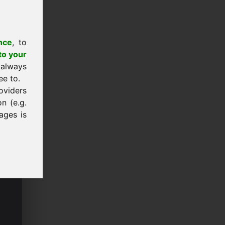
nce
, to
to your
 always
ee to.
oviders
n (e.g.
ages is